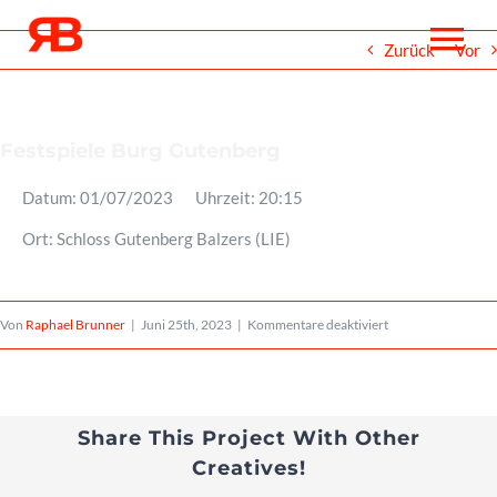
Zum
To
Zurück
Vor
Inhalt
springen
Na
Über
Festspiele Burg Gutenberg
Datum:
01/07/2023
Uhrzeit:
20:15
Events
Ort:
Schloss Gutenberg Balzers (LIE)
Projekte
für
Von
Raphael Brunner
|
Juni 25th, 2023
|
Kommentare deaktiviert
Festspiele
Medien
Burg
Gutenberg
Share This Project With Other
Noten
Creatives!