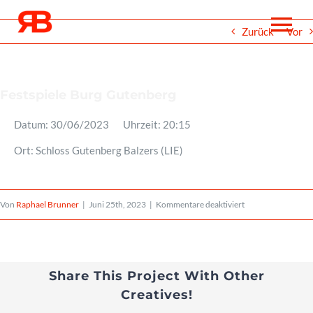
Zum
To
Zurück
Vor
Inhalt
springen
Na
Über
Festspiele Burg Gutenberg
Datum:
30/06/2023
Uhrzeit:
20:15
Events
Ort:
Schloss Gutenberg Balzers (LIE)
Projekte
für
Von
Raphael Brunner
|
Juni 25th, 2023
|
Kommentare deaktiviert
Festspiele
Medien
Burg
Gutenberg
Share This Project With Other
Noten
Creatives!