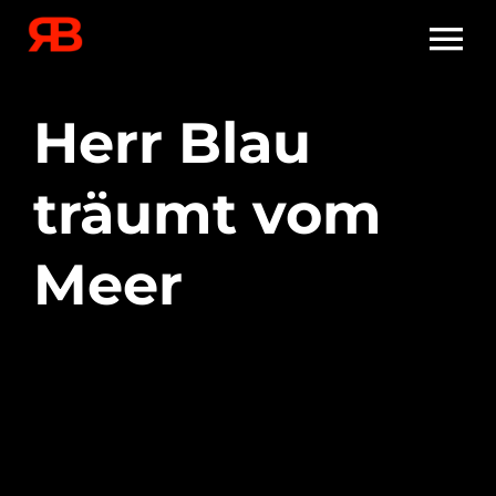
Zum
To
Inhalt
springen
Na
Herr Blau
träumt vom
Meer