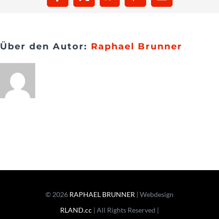
Facebook
X
WhatsApp
Pinterest
E-
Mail
Presse
Über den Autor:
Raphael Brunner
Kontakt
© 2026
RAPHAEL BRUNNER
| Webdesign
RLAND.cc
| All Rights Reserved |