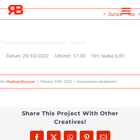
Zum
To
Zurück
Vor
Inhalt
springen
Na
Über
Tschechische Konsulat Vaduz
Datum:
20/10/2022
Uhrzeit:
17:30
Ort:
Vaduz (LIE)
Events
für
Von
Raphael Brunner
|
Oktober 19th, 2022
|
Kommentare deaktiviert
Projekte
Tschechische
Konsulat
Medien
Vaduz
Share This Project With Other
Creatives!
Noten