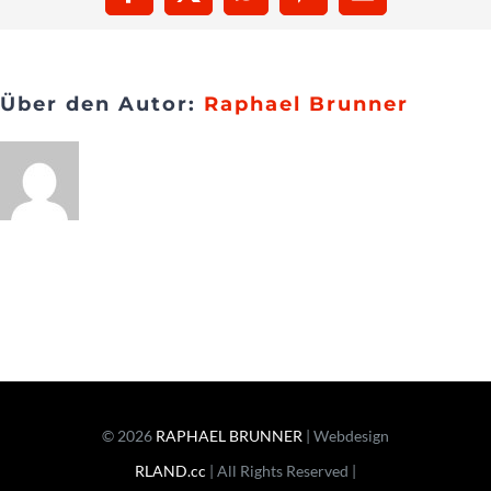
Facebook
X
WhatsApp
Pinterest
E-
Limits
Mail
Presse
Über den Autor:
Raphael Brunner
Kontakt
© 2026
RAPHAEL BRUNNER
| Webdesign
RLAND.cc
| All Rights Reserved |