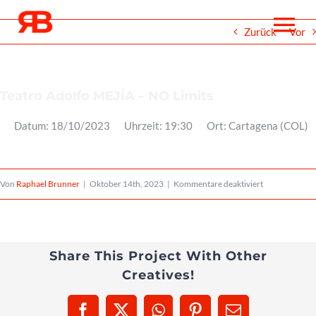
Zum
To
Zurück
Vor
Inhalt
springen
Na
Über
Teatro Adolfo MEJÍA – NO Limits
Datum:
18/10/2023
Uhrzeit:
19:30
Ort:
Cartagena (COL)
Events
für
Von
Raphael Brunner
|
Oktober 14th, 2023
|
Kommentare deaktiviert
Projekte
Teatro
Adolfo
Medien
MEJÍA
Share This Project With Other
Creatives!
–
Noten
NO