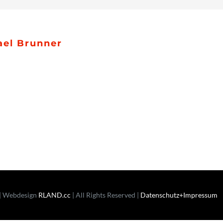
Collective
ael Brunner
| Webdesign
RLAND.cc
| All Rights Reserved |
Datenschutz+Impressum