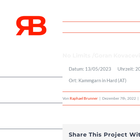
Zum
Inhalt
springen
No Limits /Goran Kovacevi
Über
Datum:
13/05/2023
Uhrzeit:
2
Ort:
Kammgarn in Hard (AT)
Events
Von
Raphael Brunner
|
Dezember 7th, 2022
|
Projekte
Share This Project Wi