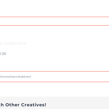
c Collective
0:30
für
Kommentare deaktiviert
No
Limits
/Goran
th Other Creatives!
Kovacevic