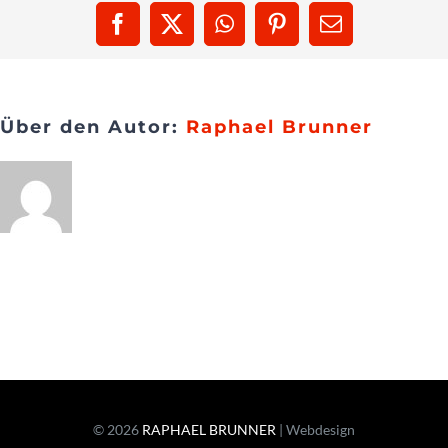
Collective
Facebook
X
WhatsApp
Pinterest
E-
Presse
Mail
Kontakt
Über den Autor:
Raphael Brunner
© 2026
RAPHAEL BRUNNER
| Webdesign