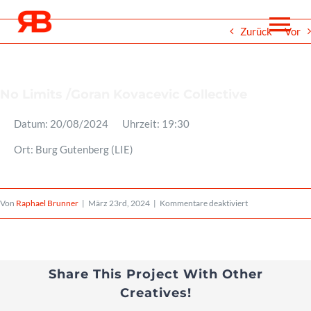
Zum
To
Zurück
Vor
Inhalt
springen
Na
Über
No Limits /Goran Kovacevic Collective
Datum:
20/08/2024
Uhrzeit:
19:30
Events
Ort:
Burg Gutenberg (LIE)
Projekte
für
Von
Raphael Brunner
|
März 23rd, 2024
|
Kommentare deaktiviert
No
Medien
Limits
/Goran
Share This Project With Other
Noten
Creatives!
Kovacevic