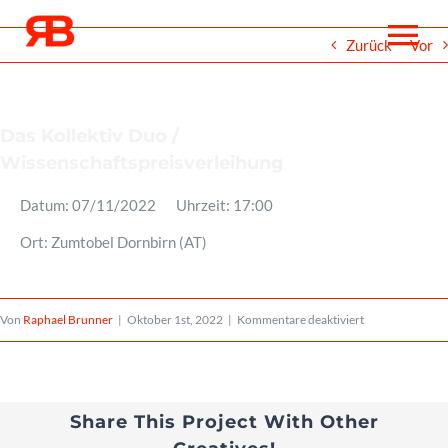
Zum
To
Zurück
Vor
Inhalt
springen
Na
Über
Das Kollektiv Duo /
Wissenschaftspreisverleihung
Events
Datum:
07/11/2022
Uhrzeit:
17:00
Ort:
Zumtobel Dornbirn (AT)
Projekte
für
Von
Raphael Brunner
|
Oktober 1st, 2022
|
Kommentare deaktiviert
Medien
Das
Kollektiv
Noten
Duo
Share This Project With Other
/