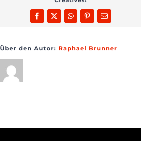
Creatives!
Wissenschaftspr
Presse
Facebook
X
WhatsApp
Pinterest
E-
Mail
Kontakt
Über den Autor:
Raphael Brunner