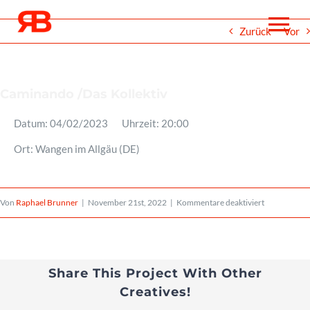
Zum
To
Zurück
Vor
Inhalt
springen
Na
Über
Caminando /Das Kollektiv
Datum:
04/02/2023
Uhrzeit:
20:00
Events
Ort:
Wangen im Allgäu (DE)
Projekte
für
Von
Raphael Brunner
|
November 21st, 2022
|
Kommentare deaktiviert
Caminando
Medien
/Das
Kollektiv
Share This Project With Other
Noten
Creatives!