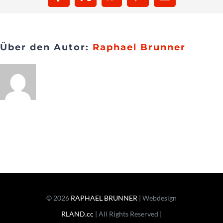
Facebook
X
WhatsApp
Pinterest
E-
Mail
Presse
Über den Autor:
Raphael Brunner
Kontakt
© 2026
RAPHAEL BRUNNER
| Webdesign
RLAND.cc
| All Rights Reserved |