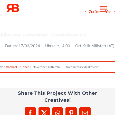
Zum
To
Zurück
Vor
Inhalt
springen
Na
Über
Alles nur Lemminge : Kinderkonzert
Datum:
17/03/2024
Uhrzeit:
14:00
Ort:
Stift Millstatt (AT)
Events
für
Von
Raphael Brunner
|
November 13th, 2023
|
Kommentare deaktiviert
Projekte
Alles
nur
Medien
Lemminge
Share This Project With Other
Creatives!
:
Noten
Kinderkonz