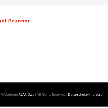
Kinderkonzert
ael Brunner
| Webdesign
RLAND.cc
| All Rights Reserved |
Datenschutz+Impressum