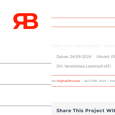
Zum
Inhalt
springen
Alles nur Lemminge : Kind
Über
Datum:
24/09/2024
Uhrzeit:
0
Ort:
Vereinshaus Lauterach (AT)
Events
Von
Raphael Brunner
|
April 30th, 2024
|
Kom
Projekte
Share This Project Wi